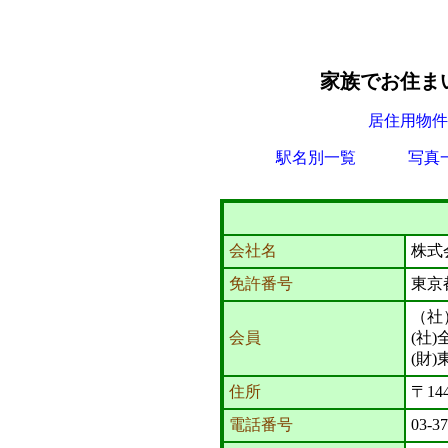
家族でお住ま
居住用物件
駅名別一覧
写真
会社名
株式
免許番号
東京
（社
会員
(社
(財
住所
〒14
電話番号
03-3