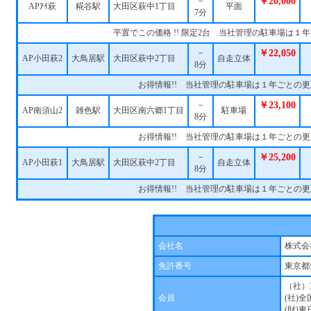
－
￥20,000
APｱｲ萩
糀谷駅
大田区萩中1丁目
平面
7分
平置でこの価格 !! 限定2台 当社管理の駐車場は１
－
￥22,050
AP小田萩2
大鳥居駅
大田区萩中2丁目
自走立体
8分
お得情報!! 当社管理の駐車場は１年ごとの
－
￥23,100
AP南須山2
雑色駅
大田区南六郷1丁目
駐車場
8分
お得情報!! 当社管理の駐車場は１年ごとの
－
￥25,200
AP小田萩1
大鳥居駅
大田区萩中2丁目
自走立体
8分
お得情報!! 当社管理の駐車場は１年ごとの
会社名
株式会
免許番号
東京都
（社）
会員
(社)
(財)