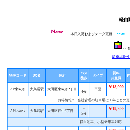
軽自
･･･本日入荷およびデータ更新
･
･･
駐車場物件
バス
賃料
物件コード
駅名
住所
タイプ
徒歩
共益費
－
￥18,900
AP東糀谷
大鳥居駅
大田区東糀谷2丁目
平面
4分
お得情報!! 当社管理の駐車場は１年ごとの
－
￥19,800
APﾎｰﾑﾊｲﾂ
大鳥居駅
大田区萩中3丁目
5分
軽自動車、小型乗用車対応