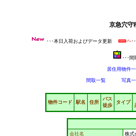
京急穴守
･･･本日入荷およびデータ更新
･
･･･
居住用物件一
間取一覧
写真一
バス
物件コード
駅名
住所
タイプ
徒歩
会社名
株式