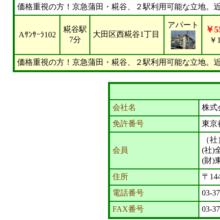
価格重視の方！京急蒲田・糀谷、２駅利用可能な立地。
アパート
￥55
糀谷駅
大田区西糀谷1丁目
Aｻﾝｻｰﾗ102
7分
￥1
価格重視の方！京急蒲田・糀谷、２駅利用可能な立地。
会社名
株式
免許番号
東京
（社
会員
(社
(財
住所
〒14
電話番号
03-3
FAX番号
03-3