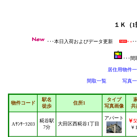
１Ｋ（1
･･･本日入荷およびデータ更新
･
･･･
居住用物件一
間取一覧
写真一
駅名
タイプ
物件コード
住所1
徒歩
写真画像
共
アパート
￥55
糀谷駅
大田区西糀谷1丁目
Aｻﾝｻｰﾗ203
7分
￥1