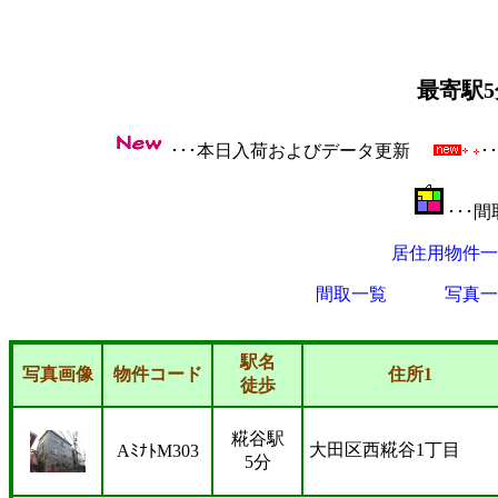
最寄駅
･･･本日入荷およびデータ更新
･
･･･
居住用物件一
間取一覧
写真一
駅名
写真画像
物件コード
住所1
徒歩
糀谷駅
大田区西糀谷1丁目
AﾐﾅﾄM303
5分