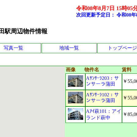
令和08年8月7日 15時05
次回更新予定日：
令和08年
田駅周辺物件情報
写真一覧
地域一覧
トップページ
画像
物件名
賃料
Aｻﾝｻｰﾗ203：サ
￥55,0
ンサーラ蒲田
Aｻﾝｻｰﾗ102：サ
￥55,0
ンサーラ蒲田
Aｱｲ萩101：アイ
￥85,0
ランド萩中