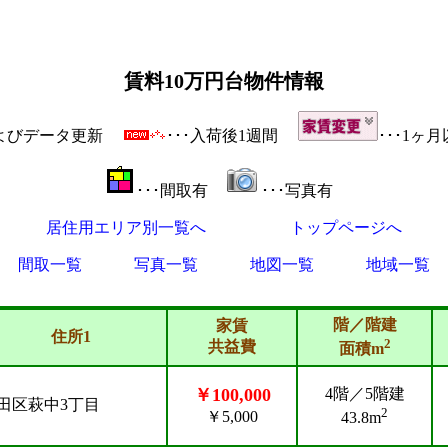
賃料10万円台物件情報
およびデータ更新
･･･入荷後1週間
･･･1
･･･間取有
･･･写真有
居住用エリア別一覧へ
トップページへ
間取一覧
写真一覧
地図一覧
地域一覧
階／階建
家賃
住所1
2
共益費
面積m
￥100,000
4階／5階建
田区萩中3丁目
2
￥5,000
43.8m