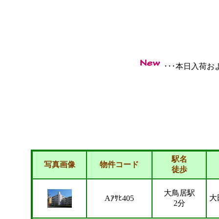
･･･本日入荷
駅名
写真画像
物件コード
徒歩
大鳥居駅
大
Aｱｻﾋ405
2分