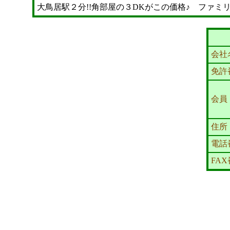
大鳥居駅２分!!角部屋の３DKがこの価格♪ ファ
会社
免許
会員
住所
電話
FA