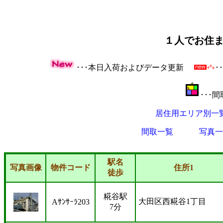
１人でお住
･･･本日入荷およびデータ更新
･
･･･
居住用エリア別一
間取一覧
写真一
駅名
写真画像
物件コード
住所1
徒歩
糀谷駅
大田区西糀谷1丁目
Aｻﾝｻｰﾗ203
7分