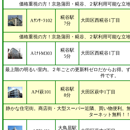
価格重視の方！京急蒲田・糀谷、２駅利用可能な立
糀谷駅
大田区西糀谷1丁目
Aｻﾝｻｰﾗ102
7分
価格重視の方！京急蒲田・糀谷、２駅利用可能な立
糀谷駅
大田区西糀谷1丁目
AﾐﾅﾄM303
5分
最上階の明るい室内。２年ごとの更新料ゼロだからお得。
件です。
糀谷駅
Aｱｲ萩101
大田区萩中1丁目
8分
静かな住宅街。商店街・大型スーパー近隣、買い物便利。無
ターネット無料！
大鳥居駅