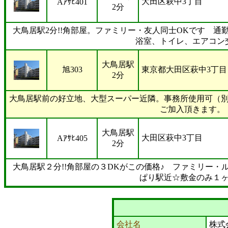
大田区萩中3丁目
Aｱｻﾋ401
2分
大鳥居駅2分!!角部屋。ファミリー・友人同士OKです 通
浴室、トイレ、エアコン
大鳥居駅
旭303
東京都大田区萩中3丁目
2分
大鳥居駅前の好立地、大型スーパー近隣。事務所使用可（
ご加入頂きます。
大鳥居駅
大田区萩中3丁目
Aｱｻﾋ405
2分
大鳥居駅２分!!角部屋の３DKがこの価格♪ ファミリー・
ぱり駅近☆敷金のみ１
会社名
株式