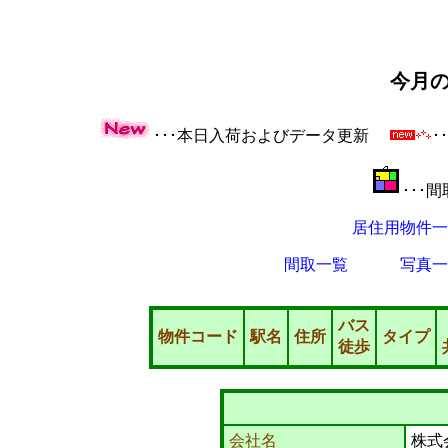
今月
･･･本日入荷およびデータ更新
･
･･･
居住用物件一
間取一覧
写真一
バス
物件コード
駅名
住所
タイプ
徒歩
会社名
株式