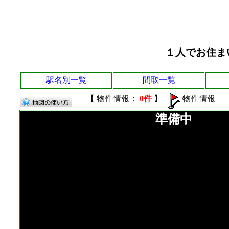
１人でお住ま
駅名別一覧
間取一覧
【 物件情報：
0件
】
物件情報
準備中