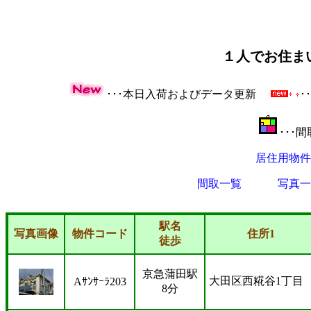
１人でお住ま
･･･本日入荷およびデータ更新
･
･･･
居住用物件
間取一覧
写真一
駅名
写真画像
物件コード
住所1
徒歩
京急蒲田駅
大田区西糀谷1丁目
Aｻﾝｻｰﾗ203
8分