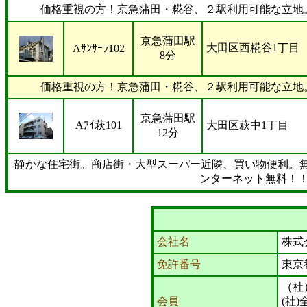
価格重視の方！京急蒲田・糀谷、２駅利用可能な立地
京急蒲田駅
大田区西糀谷1丁目
Aｻﾝｻｰﾗ102
8分
価格重視の方！京急蒲田・糀谷、２駅利用可能な立地
京急蒲田駅
Aｱｲ萩101
大田区萩中1丁目
12分
静かな住宅街。商店街・大型スーパー近隣、買い物便利。無
ンターネット無料！
会社名
株式
免許番号
東京
（社
会員
(社